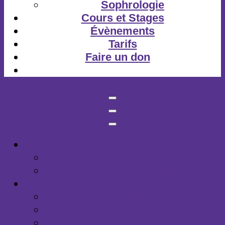
LesB
Sophrologie
Cours et Stages
Évènements
Tarifs
Faire un don
S’informer
Membres de l’association
Photos de l’association
Activités
Gym adaptée
Danse adaptée
Sophrologie