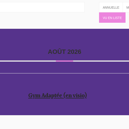
ANNUELLE
M
VU EN LISTE
AOÛT 2026
Gym Adaptée (en visio)