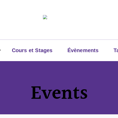
Cours et Stages
Évènements
T
LesBaleries'
Events