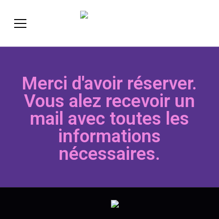
LesBaleries'
Merci d'avoir réserver.
Vous alez recevoir un
mail avec toutes les
informations
nécessaires.